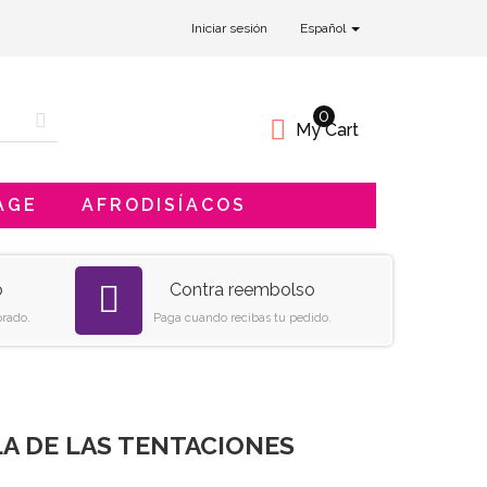
Iniciar sesión
Español
0
My Cart
AGE
AFRODISÍACOS
o
Contra reembolso
rado.
Paga cuando recibas tu pedido.
SLA DE LAS TENTACIONES