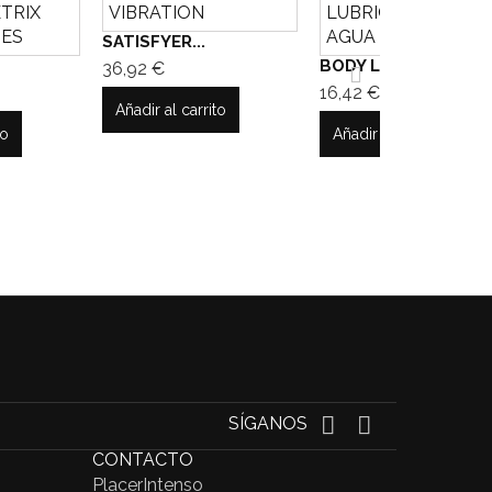
SATISFYER...
BODY LUBE...
36,92 €
16,42 €
Añadir al carrito
to
Añadir al carrito
SÍGANOS
CONTACTO
PlacerIntenso