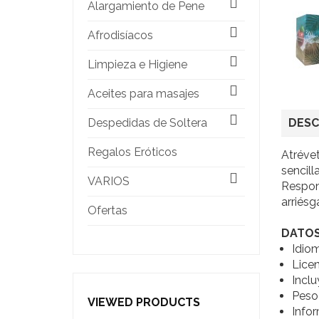
Alargamiento de Pene
Afrodisíacos
Limpieza e Higiene
Aceites para masajes
DESC
Despedidas de Soltera
Regalos Eróticos
Atrévet
sencill
VARIOS
Respond
arriésg
Ofertas
DATOS
Idio
Lice
Inclu
Peso 
VIEWED PRODUCTS
Infor