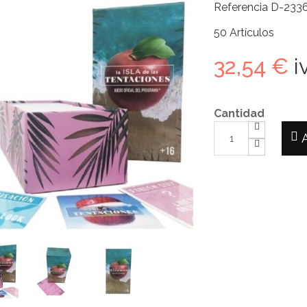
Referencia
D-233
50
Artículos
32,54 €
iv
Cantidad