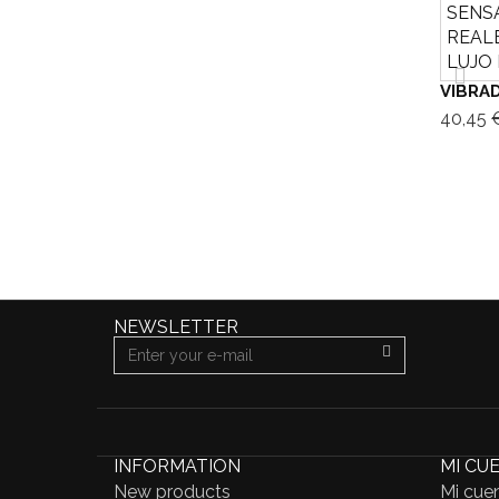
VIBRAD
40,45 
NEWSLETTER
INFORMATION
MI CU
New products
Mi cue