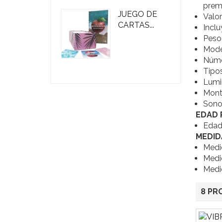
prem
JUEGO DE
Valo
CARTAS...
Inclu
Peso 
Mode
Núme
Tipo
Lumi
Mont
Sono
EDAD
Edad
MEDID
Medi
Medi
Medi
8 PR