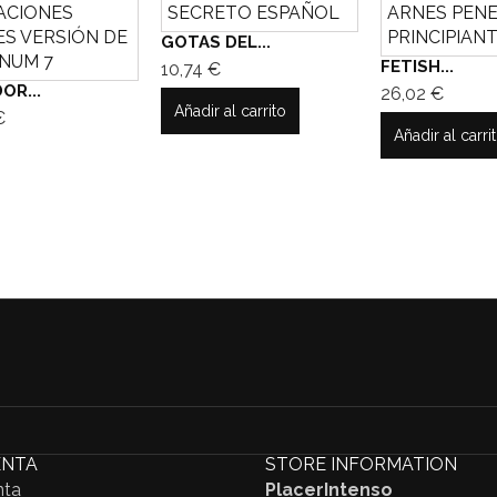
GOTAS DEL...
FETISH...
10,74 €
OR...
26,02 €
Añadir al carrito
€
Añadir al carri
ENTA
STORE INFORMATION
nta
PlacerIntenso