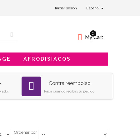
Iniciar sesión
Español
0
My Cart
AGE
AFRODISÍACOS
o
Contra reembolso
rado.
Paga cuando recibas tu pedido.
Ordenar por