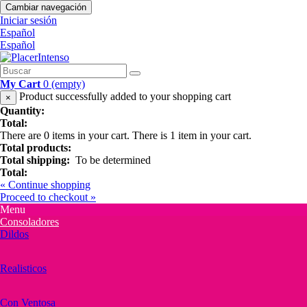
Cambiar navegación
Iniciar sesión
Español
Español
My Cart
0
(empty)
Product successfully added to your shopping cart
×
Quantity:
Total:
There are
0
items in your cart.
There is 1 item in your cart.
Total products:
Total shipping:
To be determined
Total:
« Continue shopping
Proceed to checkout »
Menu
Consoladores
Dildos
Realisticos
Con Ventosa