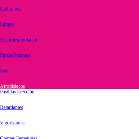
Columpios
Latigos
Electroestimulación
Pinzas Pezones
Kits
Afrodisíacos
Pastillas Erección
Retardantes
Vigorizantes
Cremas Femeninas