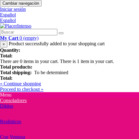
Cambiar navegación
Iniciar sesión
Español
Español
My Cart
0
(empty)
Product successfully added to your shopping cart
×
Quantity:
Total:
There are
0
items in your cart.
There is 1 item in your cart.
Total products:
Total shipping:
To be determined
Total:
« Continue shopping
Proceed to checkout »
Menu
Consoladores
Dildos
Realisticos
Con Ventosa