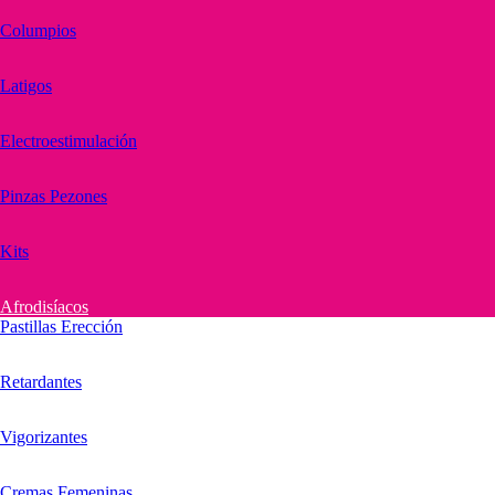
Columpios
Latigos
Electroestimulación
Pinzas Pezones
Kits
Afrodisíacos
Pastillas Erección
Retardantes
Vigorizantes
Cremas Femeninas