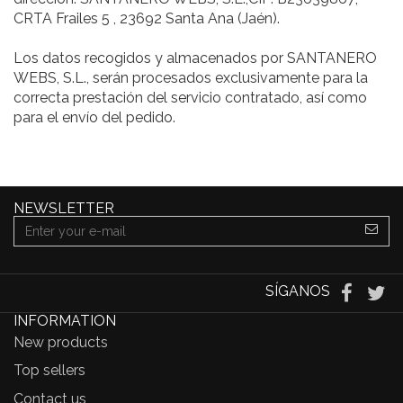
CRTA Frailes 5 , 23692 Santa Ana (Jaén).
Los datos recogidos y almacenados por SANTANERO
WEBS, S.L., serán procesados exclusivamente para la
correcta prestación del servicio contratado, así como
para el envío del pedido.
NEWSLETTER
SÍGANOS
INFORMATION
New products
Top sellers
Contact us