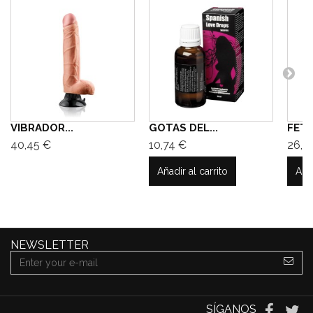
VIBRADOR...
GOTAS DEL...
FETIS
40,45 €
10,74 €
26,0
Añadir al carrito
Añad
NEWSLETTER
SÍGANOS