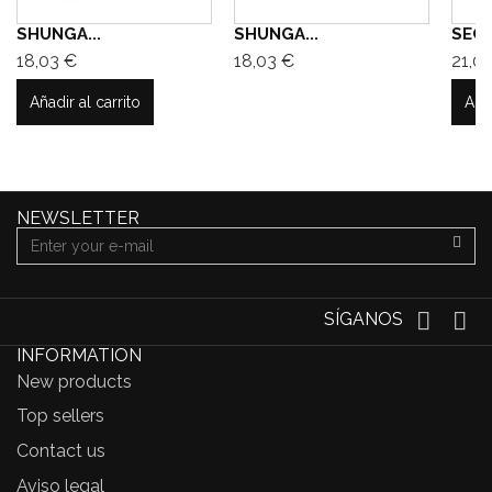
SHUNGA...
SHUNGA...
SECR
18,03 €
18,03 €
21,0
Añadir al carrito
Añad
NEWSLETTER
SÍGANOS
INFORMATION
New products
Top sellers
Contact us
Aviso legal