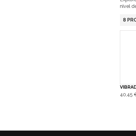
nivel d
8 PR
VIBRAD
40,45 