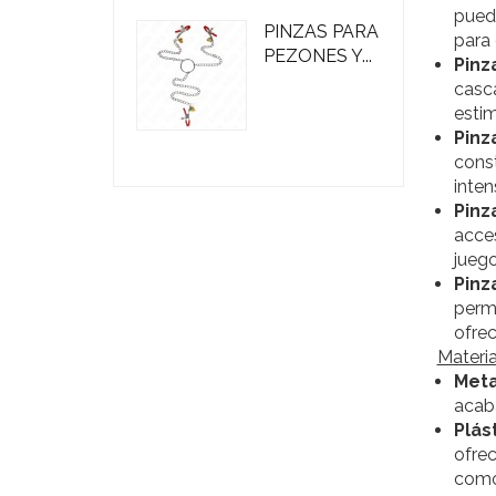
puede
PINZAS PARA
para 
PEZONES Y...
Pinz
casc
estim
Pinz
const
inten
Pinz
acces
juego
Pinza
permi
ofrec
Materia
Meta
acab
Plás
ofrec
como