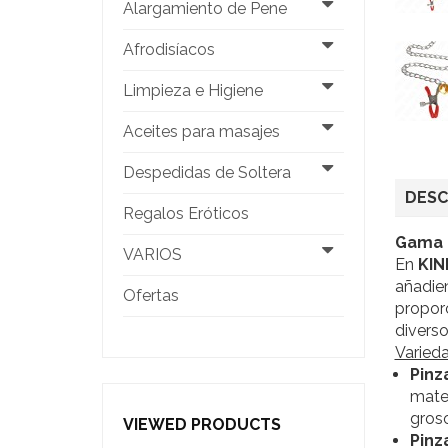
Alargamiento de Pene
Afrodisíacos
Limpieza e Higiene
Aceites para masajes
Despedidas de Soltera
DESC
Regalos Eróticos
Gama d
VARIOS
En
KIN
añadie
Ofertas
proporc
diverso
Varied
Pinz
mater
groso
VIEWED PRODUCTS
Pinz