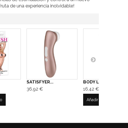
fruta de una experiencia inolvidable!
SATISFYER...
BODY LUBE...
36,92 €
16,42 €
to
Añadir al carrito