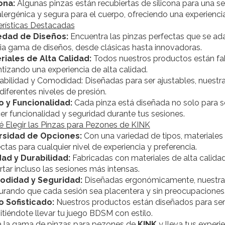
cona:
Algunas pinzas están recubiertas de silicona para una 
lergénica y segura para el cuerpo, ofreciendo una experienci
erísticas Destacadas
edad de Diseños:
Encuentra las pinzas perfectas que se adap
ia gama de diseños, desde clásicas hasta innovadoras.
riales de Alta Calidad:
Todos nuestros productos están fab
tizando una experiencia de alta calidad.
abilidad y Comodidad: Diseñadas para ser ajustables, nuest
diferentes niveles de presión.
lo y Funcionalidad:
Cada pinza está diseñada no solo para se
er funcionalidad y seguridad durante tus sesiones.
é Elegir las Pinzas para Pezones de KINK
rsidad de Opciones:
Con una variedad de tipos, materiales 
ctas para cualquier nivel de experiencia y preferencia.
dad y Durabilidad:
Fabricadas con materiales de alta calidad
tar incluso las sesiones más intensas.
didad y Seguridad:
Diseñadas ergonómicamente, nuestras
urando que cada sesión sea placentera y sin preocupaciones
o Sofisticado:
Nuestros productos están diseñados para ser
tiéndote llevar tu juego BDSM con estilo.
a la gama de pinzas para pezones de
KINK
y lleva tus experi