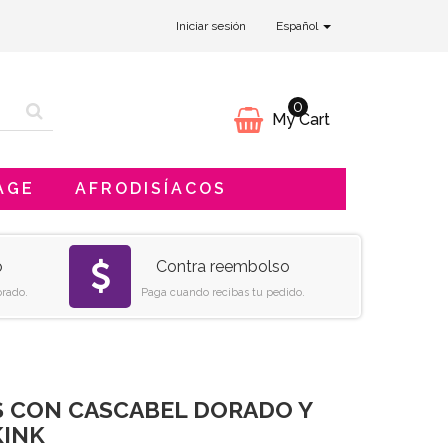
Iniciar sesión
Español
0
My Cart
AGE
AFRODISÍACOS
o
Contra reembolso
rado.
Paga cuando recibas tu pedido.
AS CON CASCABEL DORADO Y
KINK