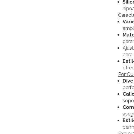
Sili
hipoa
Caract
Vari
ampl
Mate
garan
Ajust
para 
Esti
ofrec
Por Qu
Dive
perfe
Cali
sopor
Como
aseg
Estil
permi
Explor