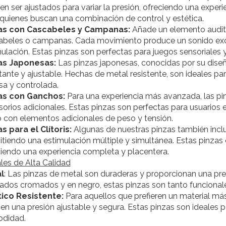
n ser ajustados para variar la presión, ofreciendo una experi
quienes buscan una combinación de control y estética.
as con Cascabeles y Campanas:
Añade un elemento auditi
abeles o campanas. Cada movimiento produce un sonido excit
ulación. Estas pinzas son perfectas para juegos sensoriales y
as Japonesas:
Las pinzas japonesas, conocidas por su diseñ
ante y ajustable. Hechas de metal resistente, son ideales p
sa y controlada.
as con Ganchos:
Para una experiencia más avanzada, las pi
orios adicionales. Estas pinzas son perfectas para usuarios 
 con elementos adicionales de peso y tensión.
s para el Clítoris:
Algunas de nuestras pinzas también incluy
tiendo una estimulación múltiple y simultánea. Estas pinzas
iendo una experiencia completa y placentera.
les de Alta Calidad
l
: Las pinzas de metal son duraderas y proporcionan una pre
ados cromados y en negro, estas pinzas son tanto funcional
tico Resistente:
Para aquellos que prefieren un material más 
en una presión ajustable y segura. Estas pinzas son ideales 
didad.